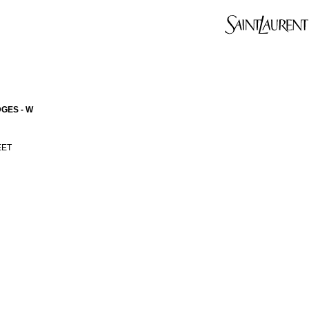
GES - W
EET