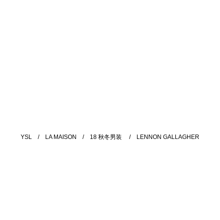
YSL
/
LA MAISON
/
18 秋冬男装
/
LENNON GALLAGHER