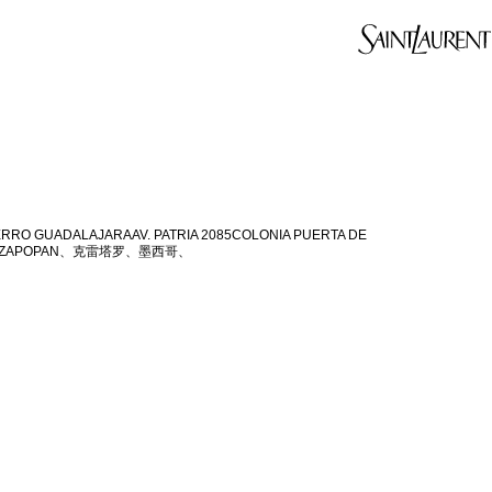
IERRO GUADALAJARAAV. PATRIA 2085COLONIA PUERTA DE
COZAPOPAN、克雷塔罗、墨西哥、