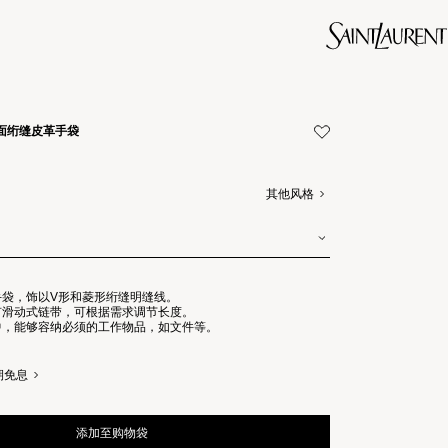
粒面绗缝皮革手袋
其他风格
手袋，饰以V形和菱形绗缝明缝线。
有滑动式链带，可根据需求调节长度。
中，能够容纳必须的工作物品，如文件等。
期免息
添加至购物袋