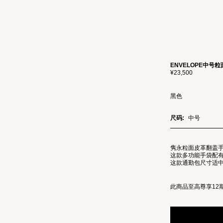
ENVELOPE中号
¥23,500
黑色
尺码:
中号
隽永粒面皮革翻盖
这款多功能手袋配
这款通勤包尺寸适
此商品至高尊享12