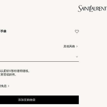
革手袋
其他风格
饰以柔软V形绗缝明缝线。
可肩背或斜挎。
期免息
添加至购物袋