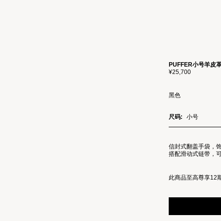
PUFFER小号羊皮
¥25,700
黑色
尺码:
小号
信封式翻盖手袋，
搭配滑动式链带，
此商品至高尊享12