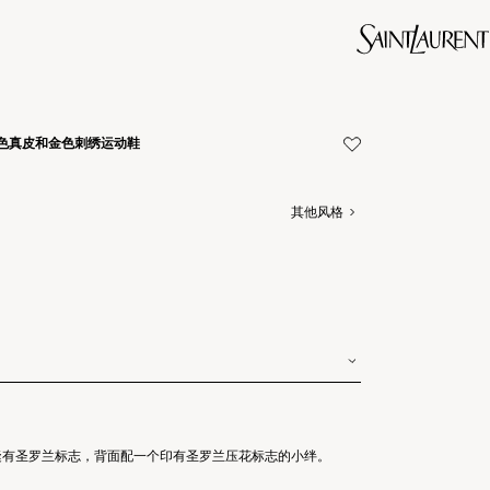
6光白色真皮和金色刺绣运动鞋
其他风格
缝有圣罗兰标志，背面配一个印有圣罗兰压花标志的小绊。