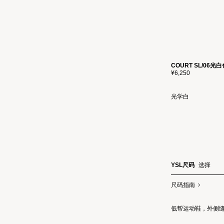
COURT SL/0
¥6,250
光学白
YSL尺码
选择
尺码指南
低帮运动鞋，外侧