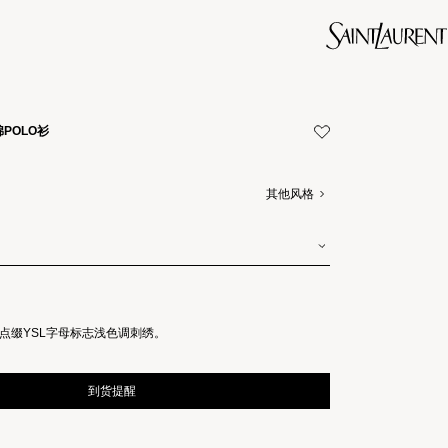
棉POLO衫
其他风格
部点缀YSL字母标志浅色调刺绣。
到货提醒